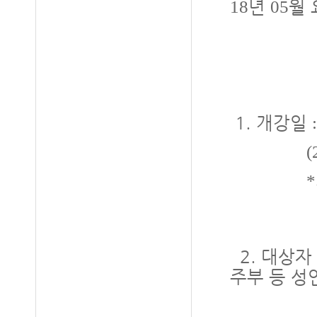
년
월
18
05
1.
개강일
(2018.0
*
2. 대상자
주부 등 성