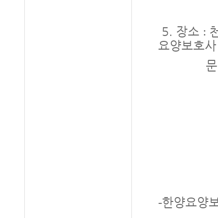
5.
장소
:
요양보호사
문의
한양요양보
-