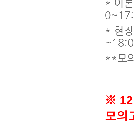
* 이론
0~17
* 현장
~18:0
**모
※ 12
모의