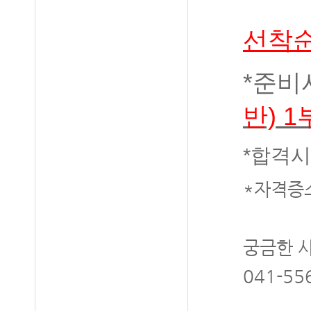
선착순
*준비
반) 
*합격
*자격증
궁금한 
041-55