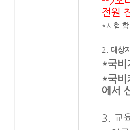
-->오
전원 
*시험 합
2.
대상
*국비
*국비
에서 
3. 교