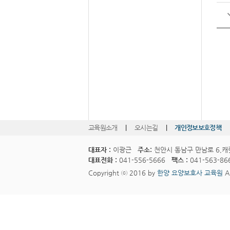
교육원소개
|
오시는길
|
개인정보보호정책
대표자 :
이광근
주소:
천안시 동남구 만남로 6,캐
대표전화 :
041-556-5666
팩스 :
041-563-86
Copyright ⓒ 2016 by
한양 요양보호사 교육원
Al