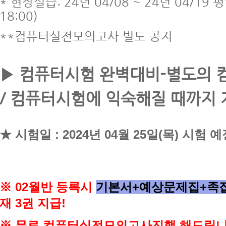
* 현장실습: 24년 04/08 ~ 24년 04/19
평
18:00)
**컴퓨터실전모의고사 별도 공지
▶ 컴퓨터시험 완벽대비-별도의 
/ 컴퓨터시험에 익숙해질 때까지
★ 시험일 :
2024년 04월 25일(목) 시험 
※ 02
월반 등록시
기본서+예상문제집+족
재 3권 지급!
※ 무료 컴퓨터실전모의고사
진행 해드립니