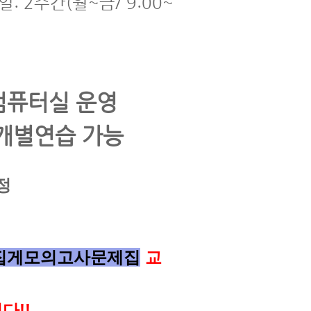
일: 2주간(월~금/ 9:00~
컴퓨터실 운영
 개별연습 가능
예정
집게모의고사문제집
교
다!!