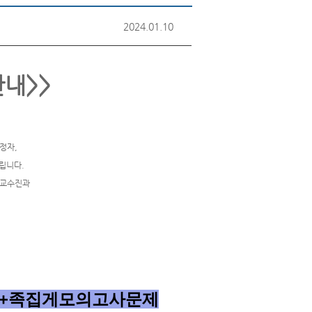
2024.01.10
안내>>
정자,
립니다.
 교수진과
+족집게모의고사문제