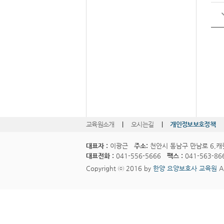
교육원소개
|
오시는길
|
개인정보보호정책
대표자 :
이광근
주소:
천안시 동남구 만남로 6,캐
대표전화 :
041-556-5666
팩스 :
041-563-86
Copyright ⓒ 2016 by
한양 요양보호사 교육원
Al