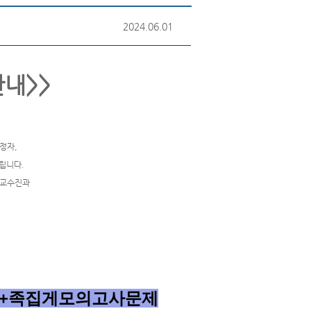
2024.06.01
안내>>
정자,
립니다.
 교수진과
+족집게모의고사문제