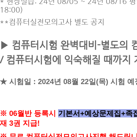
* 현장실습: 24년 08/05 ~ 24년 08/16
평
18:00)
**컴퓨터실전모의고사 별도 공지
▶ 컴퓨터시험 완벽대비-별도의 
/ 컴퓨터시험에 익숙해질 때까지
★ 시험일 :
2024년 08월 22일(목) 시험 
※ 06
월반 등록시
기본서+예상문제집+족
재 3권 지급!
※ 무료 컴퓨터실전모의고사
진행 해드립니