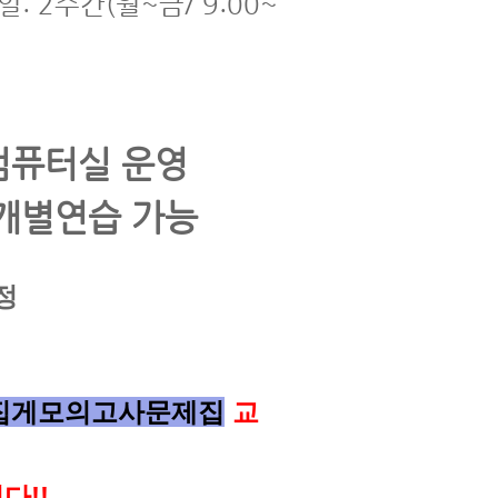
일: 2주간(월~금/ 9:00~
컴퓨터실 운영
 개별연습 가능
예정
집게모의고사문제집
교
다!!