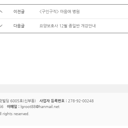
이전글
<구인구직> 마음애 병원
다음글
요양보호사 12월 종일반 개강안내
럿빌딩 6005호(신부동)
사업자 등록번호 :
278-92-00248
66
이메일 :
lgroot88@hanmail.net
l rights reserved.