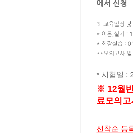
에서 신청
3. 교육일정 및
* 이론,실기 : 1
* 현장실습 : 01
**모의고사 및
* 시험일 :
※ 12
월반
료모의고
선착순 등